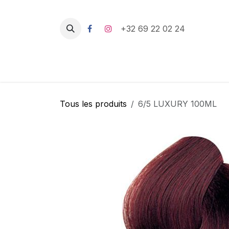
Se rendre au contenu
+32 69 22 02 24
Tous les produits
6/5 LUXURY 100ML