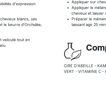
Appliquer sur chev
bilités d'expression
Appliquer le mélang
cheveux et laisser
 cheveux blancs, ses
Préparer le mêmemé
et le beurre d'Orchidée,
laissant agir 25 mi
.
t velouté tout en
Comp
elu
CIRE D'ABEILLE - KA
VERT - VITAMINE C -