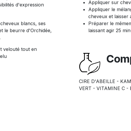
Appliquer sur chev
bilités d'expression
Appliquer le mélang
cheveux et laisser
 cheveux blancs, ses
Préparer le mêmemé
et le beurre d'Orchidée,
laissant agir 25 mi
.
t velouté tout en
Comp
elu
CIRE D'ABEILLE - KA
VERT - VITAMINE C -