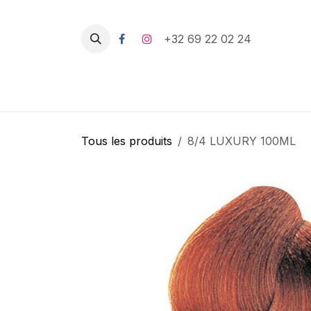
Se rendre au contenu
+32 69 22 02 24
Tous les produits
8/4 LUXURY 100ML