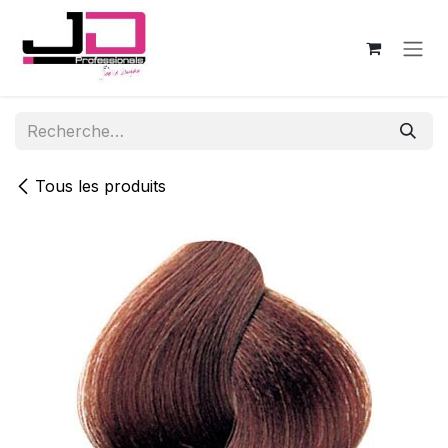
Se rendre au contenu
Tous les produits