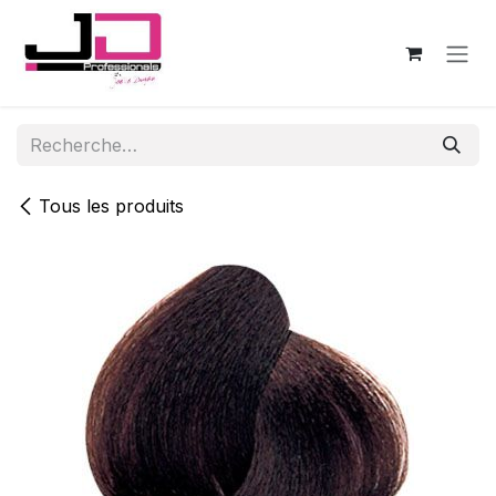
Se rendre au contenu
Tous les produits