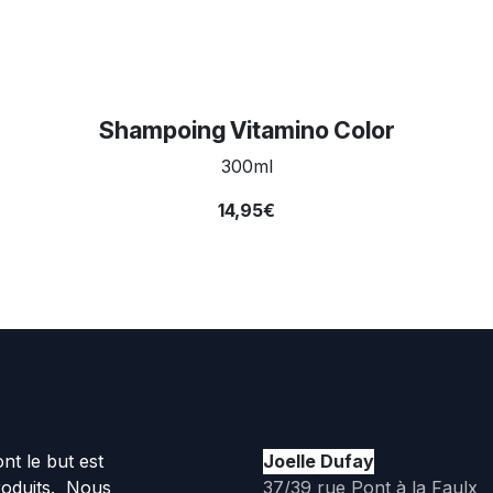
Shampoing Vitamino Color
300ml
14,95€
t le but est
Joelle Dufay
roduits. Nous
37/39 rue Pont à la Faulx