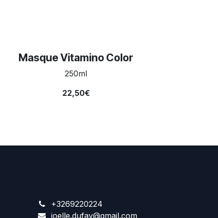
Masque Vitamino Color
250ml
22,50€
+3269220224
joelle.dufay@gmail.com