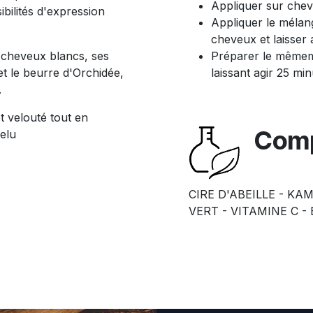
Appliquer sur chev
bilités d'expression
Appliquer le mélang
cheveux et laisser
 cheveux blancs, ses
Préparer le mêmemé
et le beurre d'Orchidée,
laissant agir 25 mi
.
t velouté tout en
Comp
elu
CIRE D'ABEILLE - KA
VERT - VITAMINE C -