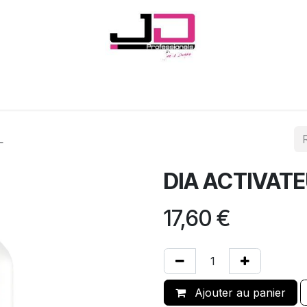
Onglerie
Cils
Coiffure
Esthétique
Hommes
Marques
L
DIA ACTIVATE
17,60
€
Ajouter au panier