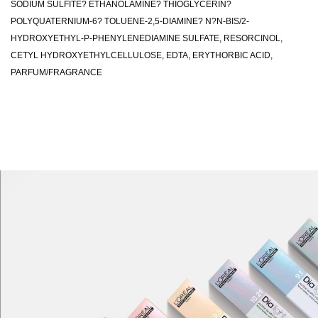
SODIUM SULFITE? ETHANOLAMINE? THIOGLYCERIN?
POLYQUATERNIUM-6? TOLUENE-2,5-DIAMINE? N?N-BIS/2-
HYDROXYETHYL-P-PHENYLENEDIAMINE SULFATE, RESORCINOL,
CETYL HYDROXYETHYLCELLULOSE, EDTA, ERYTHORBIC ACID,
PARFUM/FRAGRANCE