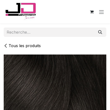
Se rendre au contenu
Tous les produits