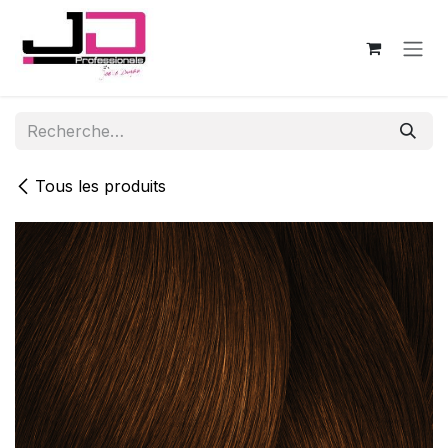
Se rendre au contenu
Tous les produits