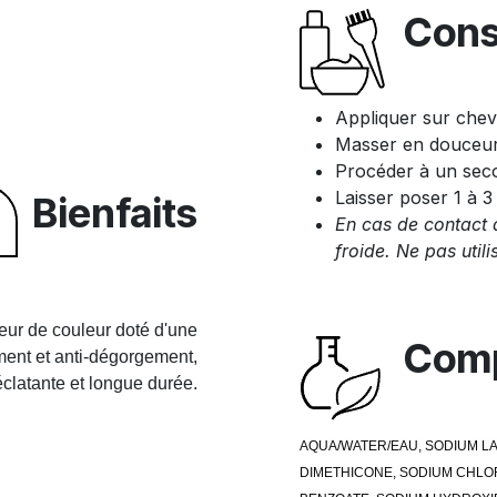
Cons
Appliquer sur chev
Masser en douceur
Procéder à un sec
Laisser poser 1 à 3
Bienfaits
En cas de contact 
froide. Ne pas util
eur de couleur doté d'une
Comp
sement et anti-dégorgement,
clatante et longue durée.
AQUA/WATER/EAU, SODIUM L
DIMETHICONE, SODIUM CHLOR