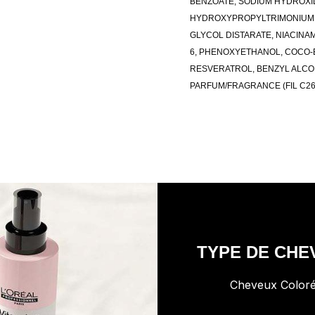
BENZOATE, SODIUM HYDROXI
HYDROXYPROPYLTRIMONIUM CH
GLYCOL DISTARATE, NIACINAM
6, PHENOXYETHANOL, COCO-BE
RESVERATROL, BENZYL ALCOH
PARFUM/FRAGRANCE (FIL C26
TYPE DE CHE
Cheveux Color