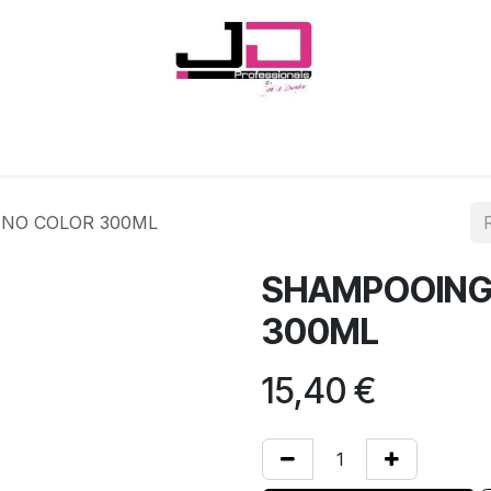
Onglerie
Cils
Coiffure
Esthétique
Hommes
Marques
NO COLOR 300ML
SHAMPOOING
300ML
15,40
€