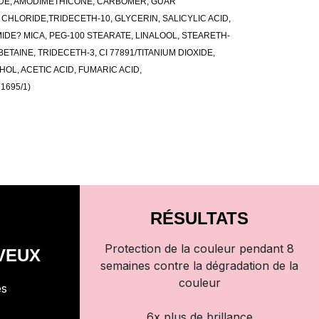
DE, AMODIMETHICONE, CARBOMER, GUAR
LORIDE,TRIDECETH-10, GLYCERIN, SALICYLIC ACID,
IDE? MICA, PEG-100 STEARATE, LINALOOL, STEARETH-
TAINE, TRIDECETH-3, CI 77891/TITANIUM DIOXIDE,
OL, ACETIC ACID, FUMARIC ACID,
1695/1)
RÉSULTATS
Protection de la couleur pendant 8
VEUX
semaines contre la dégradation de la
couleur
és
6x plus de brillance